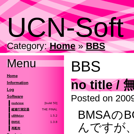
UCN-Soft
Category:
Home
»
BBS
Menu
BBS
Home
no title
Information
Log
Posted on 2009
Software
[build 50]
nsdview
THE FINAL
縦連打測定器
BMSAの
1.5.2
uBMplay
1.3.8
BMSE
んですが、
再配布