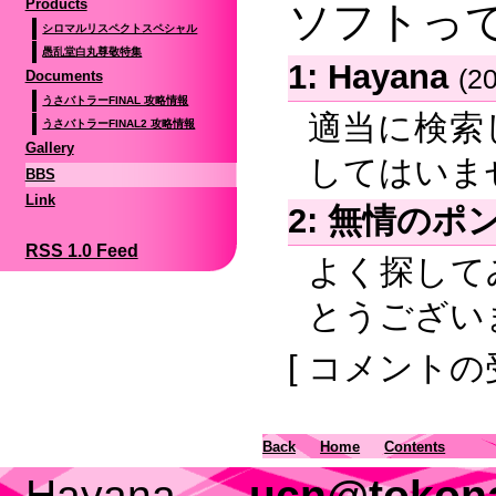
Products
ソフトっ
シロマルリスペクトスペシャル
愚乱堂白丸尊敬特集
1:
Hayana
(2
Documents
うさバトラーFINAL 攻略情報
適当に検索
うさバトラーFINAL2 攻略情報
Gallery
してはいま
BBS
Link
2:
無情のポ
RSS 1.0 Feed
よく探して
とうござい
[ コメント
Back
Home
Contents
Hayana -
ucn@tokona