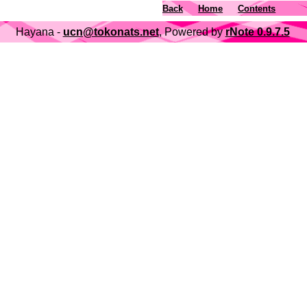
Back
Home
Contents
Hayana -
ucn@tokonats.net
, Powered by
rNote 0.9.7.5