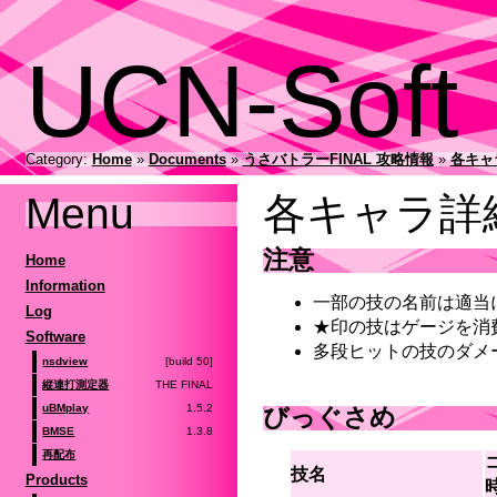
UCN-Soft
Category:
Home
»
Documents
»
うさバトラーFINAL 攻略情報
»
各キャ
Menu
各キャラ詳
注意
Home
Information
一部の技の名前は適当
Log
★印の技はゲージを消
Software
多段ヒットの技のダメ
[build 50]
nsdview
THE FINAL
縦連打測定器
1.5.2
uBMplay
びっぐさめ
1.3.8
BMSE
再配布
技名
Products
時