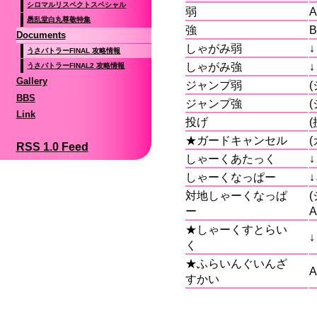
シロマルリスペクトスペシャル
弱
A
愚乱堂白丸尊敬特集
強
B
Documents
しゃがみ弱
↓
うさバトラーFINAL 攻略情報
しゃがみ強
↓
うさバトラーFINAL2 攻略情報
Gallery
ジャンプ弱
BBS
ジャンプ強
Link
投げ
(
★ガードキャンセル
(
RSS 1.0 Feed
しゃーくあたっく
↓
しゃーくなっぱー
↓
対地しゃーくなっぱ
(
ー
A
★しゃーくすとらい
↓
く
★ふらいんぐいんざ
A
すかい