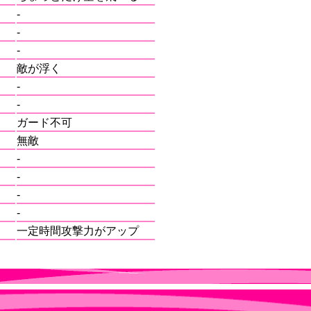
-
-
-
敵が浮く
-
-
ガード不可
無敵
-
-
-
-
一定時間攻撃力がアップ