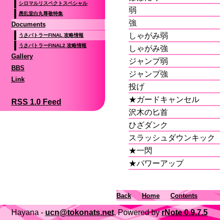
シロマルリスペクトスペシャル
弱
愚乱堂白丸尊敬特集
強
Documents
しゃがみ弱
うさバトラーFINAL 攻略情報
うさバトラーFINAL2 攻略情報
しゃがみ強
Gallery
ジャンプ弱
BBS
ジャンプ強
Link
投げ
★ガードキャンセル
RSS 1.0 Feed
沢木の匕首
ひざダンク
スラッシュダウンキック
★一閃
★パワーアップ
Back
Home
Contents
Hayana -
ucn@tokonats.net
, Powered by
rNote 0.9.7.5