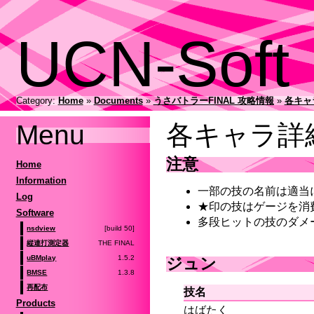
UCN-Soft
Category:
Home
»
Documents
»
うさバトラーFINAL 攻略情報
»
各キャ
Menu
各キャラ詳
注意
Home
Information
一部の技の名前は適当
Log
★印の技はゲージを消
Software
多段ヒットの技のダメ
[build 50]
nsdview
THE FINAL
縦連打測定器
1.5.2
uBMplay
ジュン
1.3.8
BMSE
再配布
技名
Products
はばたく