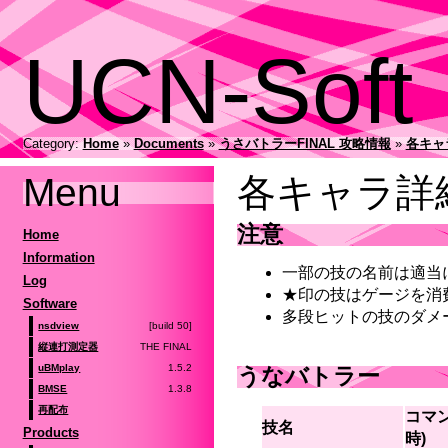
UCN-Soft
Category:
Home
»
Documents
»
うさバトラーFINAL 攻略情報
»
各キャ
Menu
各キャラ詳
注意
Home
Information
一部の技の名前は適当
Log
★印の技はゲージを消
Software
多段ヒットの技のダメ
[build 50]
nsdview
THE FINAL
縦連打測定器
1.5.2
uBMplay
うなバトラー
1.3.8
BMSE
再配布
コマン
技名
Products
時)