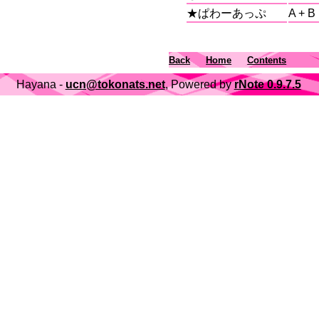
★ぱわーあっぷ
A + B
Back
Home
Contents
Hayana -
ucn@tokonats.net
, Powered by
rNote 0.9.7.5