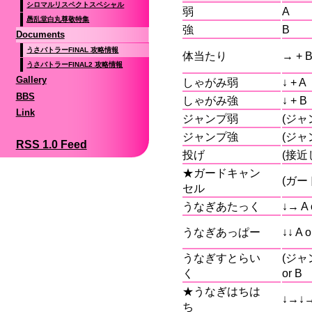
シロマルリスペクトスペシャル
弱
A
愚乱堂白丸尊敬特集
強
B
Documents
うさバトラーFINAL 攻略情報
体当たり
→ + 
うさバトラーFINAL2 攻略情報
Gallery
しゃがみ弱
↓ + A
BBS
しゃがみ強
↓ + B
Link
ジャンプ弱
(ジャ
ジャンプ強
(ジャ
RSS 1.0 Feed
投げ
(接近し
★ガードキャン
(ガード
セル
うなぎあたっく
↓→ A 
うなぎあっぱー
↓↓ A o
うなぎすとらい
(ジャン
く
or B
★うなぎはちは
↓→↓→ 
ち