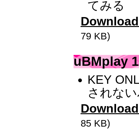
てみる
Download
79 KB)
uBMplay 1
KEY O
されない
Download
85 KB)