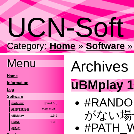
UCN-Soft
Category:
Home
»
Software
Menu
Archives
Home
uBMplay 1
Information
Log
Software
#RAND
[build 50]
nsdview
THE FINAL
縦連打測定器
がない場
1.5.2
uBMplay
1.3.8
BMSE
#PATH_
再配布