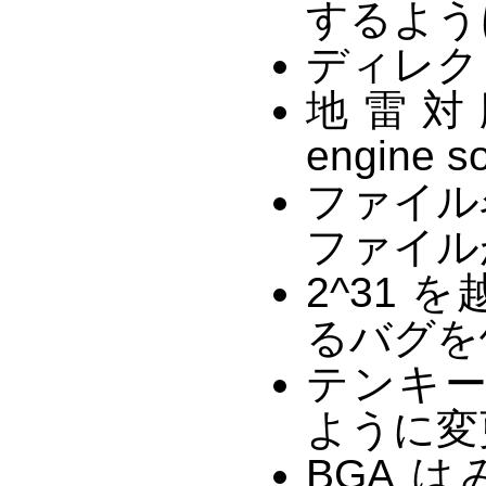
するよう
ディレクト
地雷対応 (
engine s
ファイル
ファイル
2^31
るバグを
テンキ
ように変
BGA は