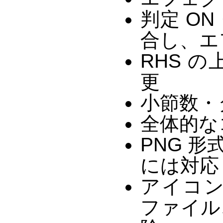
判定 ON
合し、エ
RHS 
更
小節数・
全体的な
PNG 
には対応
アイコ
ファイル