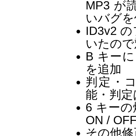
MP3 
いバグを
ID3v
いたので
B キーに 
を追加
判定・コ
能・判定
6 キーの
ON / O
その他修