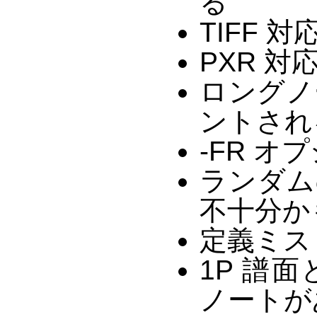
る
TIFF 対
PXR 対応
ロングノ
ントされ
-FR オ
ランダム
不十分か
定義ミス 
1P 譜
ノートが